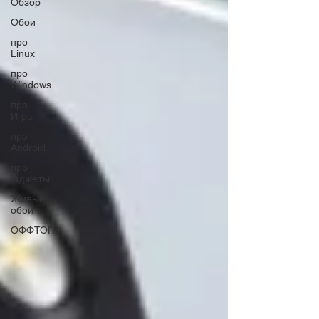
Обзор
Обои
про
Linux
про
Windows
про
Игры
про
Android
про
Гаджеты
Живые
обои
ОФФТОП