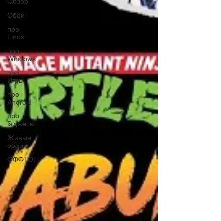
Обзор
Обои
про
Linux
про
Windows
про
Игры
про
Android
про
Гаджеты
Живые
обои
ОФФТОП