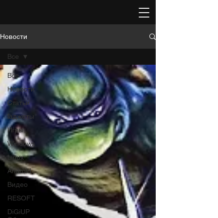
Новости
Все
Все
Новости
Статьи
Гаджеты
Игры
Windows
Linux
Android
Видео
RESOFT
DiGiUP