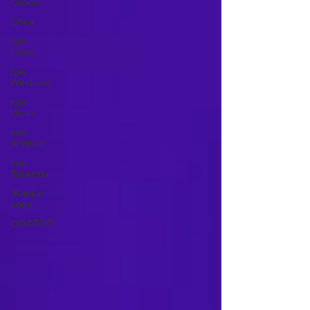
Обзор
Обои
про
Linux
про
Windows
про
Игры
про
Android
про
Гаджеты
Живые
обои
ОФФТОП