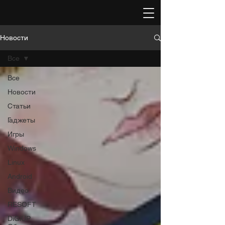
Новости
Все
Все
Новости
Статьи
Гаджеты
Игры
Windows
Linux
Android
Видео
RESOFT
DiGiUP