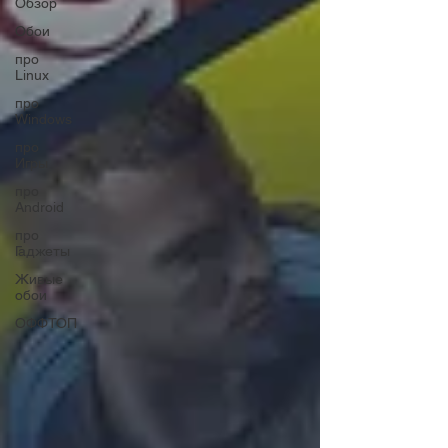
Обзор
Обои
про
Linux
про
Windows
про
Игры
про
Android
про
Гаджеты
Живые
обои
ОФФТОП