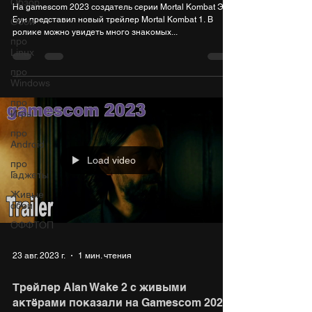
Обзор
На gamescom 2023 создатель серии Mortal Kombat Эд
Бун представил новый трейлер Mortal Kombat 1. В
Обои
ролике можно увидеть много знакомых...
про
Linux
про
Windows
про
Игры
про
Android
Load video
про
Гаджеты
Живые
обои
ОФФТОП
23 авг. 2023 г.
1 мин. чтения
Трейлер Alan Wake 2 с живыми
актёрами показали на Gamescom 2023