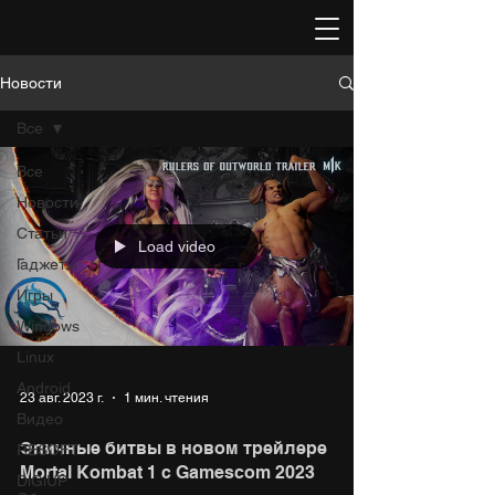
Новости
Все
Все
Новости
Статьи
Load video
Гаджеты
Игры
Windows
Linux
Android
23 авг. 2023 г.
1 мин. чтения
Видео
Эпичные битвы в новом трейлере
RESOFT
Mortal Kombat 1 с Gamescom 2023
DiGiUP