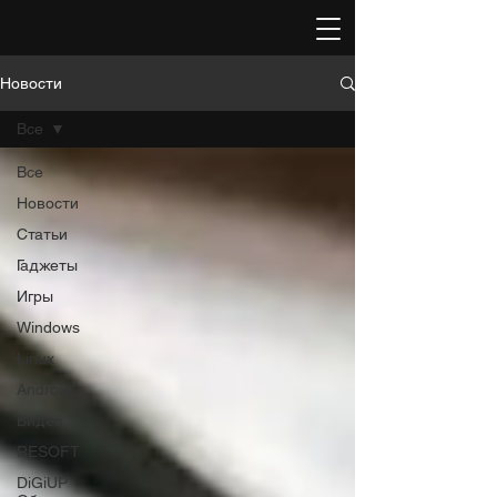
Новости
Все
Все
Новости
Статьи
Гаджеты
Игры
Windows
Linux
Android
Видео
RESOFT
DiGiUP