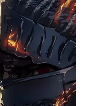
Обзор
Обои
про
Linux
про
Windows
про
Игры
про
Android
про
Гаджеты
Живые
обои
ОФФТОП