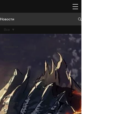
Новости
Все
Все
Новости
Статьи
Гаджеты
Игры
Windows
Linux
Android
Видео
RESOFT
DiGiUP