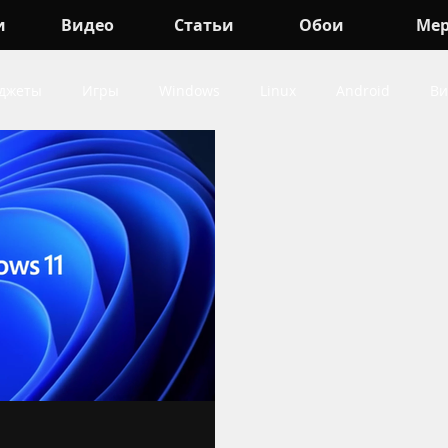
и
Видео
Статьи
Обои
Ме
джеты
Игры
Windows
Linux
Android
Ви
indows
про Игры
про Android
про Гаджеты