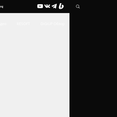
рч
део
RESOFT
DiGiUP Обзор
Живые обои
ОФФТОП