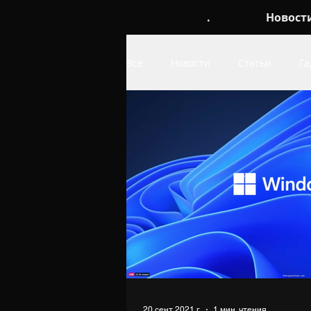
.
Новост
Все
Новости
Статьи
Га
Обои
про Linux
про W
20 сент. 2021 г.
1 мин. чтения