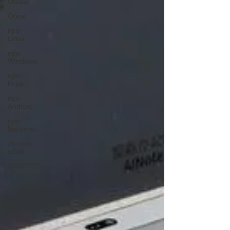
Обзор
Обои
про
Linux
про
Windows
про
Игры
про
Android
про
Гаджеты
Живые
обои
ОФФТОП