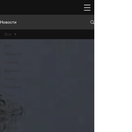
Новости
Все
Все
Новости
Статьи
Гаджеты
Игры
Windows
Linux
Android
Видео
RESOFT
DiGiUP