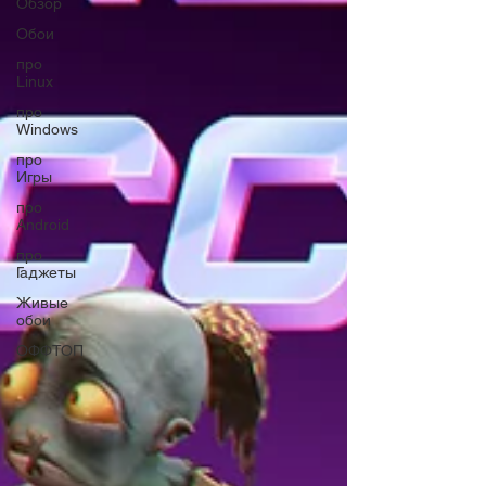
Обзор
Обои
про
Linux
про
Windows
про
Игры
про
Android
про
Гаджеты
Живые
обои
ОФФТОП