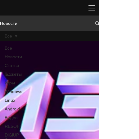
Новости
Все
Все
Новости
Статьи
Гаджеты
Игры
Windows
Linux
Android
Видео
RESOFT
DiGiUP