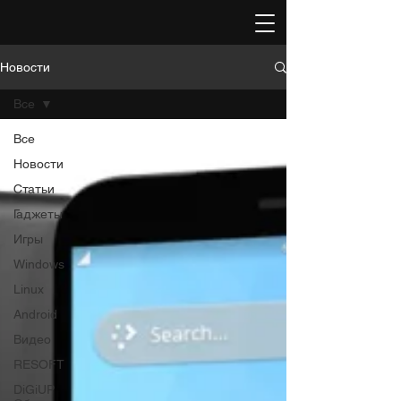
Новости
Все
Все
Новости
Статьи
Гаджеты
Игры
Windows
Linux
Android
Видео
RESOFT
DiGiUP