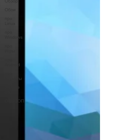
Обзор
Обои
про
Linux
про
Windows
про
Игры
про
Android
про
Гаджеты
Живые
обои
ОФФТОП