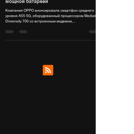
Доступный смартфон OPPO A55 5G с
тройной камерой, экраном HD+ и
мощной батареей
Компания OPPO анонсировала смартфон среднего
уровня A55 5G, оборудованный процессором Mediatek
Dimensity 700 со встроенным модемом,...