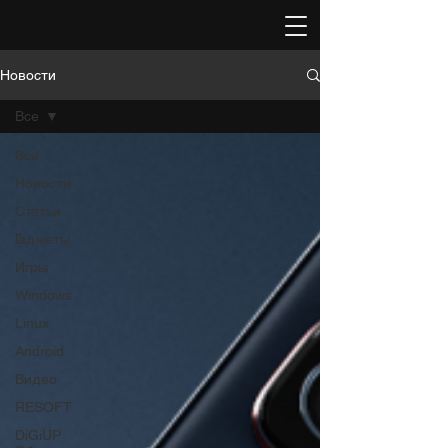
Новости
Все
Все
Новости
Статьи
Гаджеты
Игры
Windows
Linux
Android
Видео
RESOFT
DiGiUP