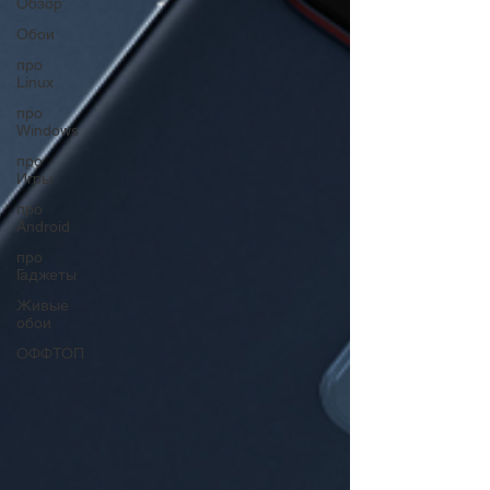
Обзор
Обои
про
Linux
про
Windows
про
Игры
про
Android
про
Гаджеты
Живые
обои
ОФФТОП