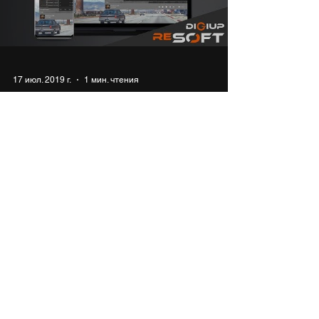
Load video
17 июл. 2019 г.
1 мин. чтения
Как управлять ПК с телефона
(передавать файлы по WiFi,
синхронизировать буфер и тд.)
В сегодняшнем выпуске: Синхронизируем
уведомления, SMS, WhatsApp, Telegram и прочие
месседжеры с помощью Pushbullet А также создаём
общий...