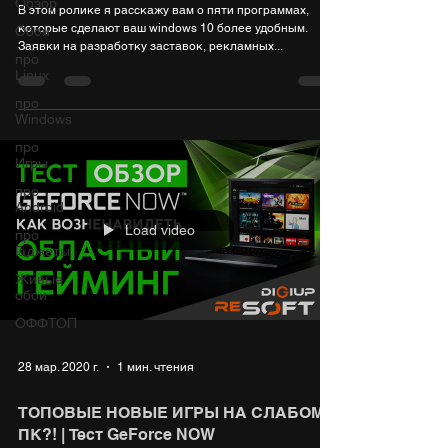
Обзор
В этом ролике я расскажу вам о пяти программах,
которые сделают ваш windows 10 более удобным.
Обои
Заявки на разработку заставок, рекламных...
про
Linux
про
Windows
про
Игры
про
Android
Load video
про
Гаджеты
Живые
обои
ОФФТОП
28 мар. 2020 г.
1 мин. чтения
ТОПОВЫЕ НОВЫЕ ИГРЫ НА СЛАБОМ
ПК?! | Тест GeForce NOW