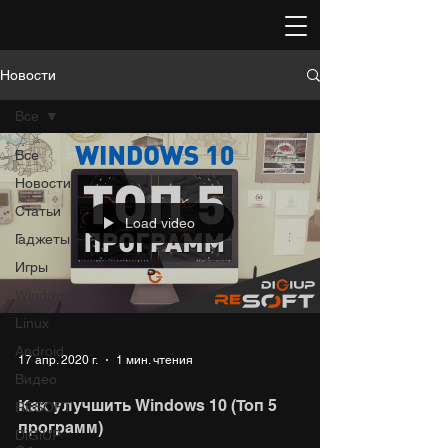
Новости
Все
Все
Новости
Статьи
Load video
Гаджеты
Игры
Windows
Linux
Android
17 апр. 2020 г.
1 мин. чтения
Видео
Как улучшить Windows 10 (Топ 5
RESOFT
программ)
DiGiUP