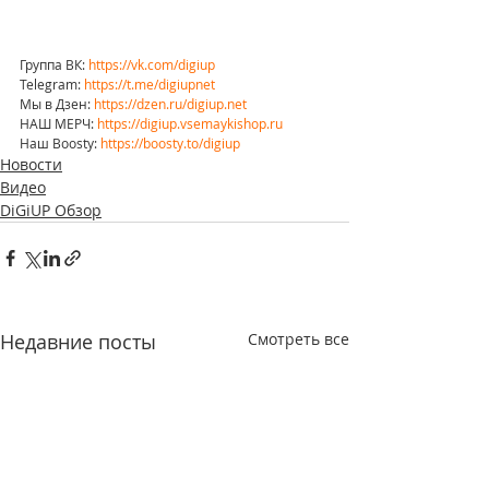
Группа ВК: 
https://vk.com/digiup
Telegram: 
https://t.me/digiupnet
Мы в Дзен: 
https://dzen.ru/digiup.net
НАШ МЕРЧ: 
https://digiup.vsemaykishop.ru
Наш Boosty: 
https://boosty.to/digiup
Новости
Видео
DiGiUP Обзор
Недавние посты
Смотреть все