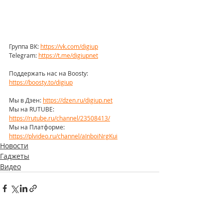
Группа ВК: 
https://vk.com/digiup
Telegram: 
https://t.me/digiupnet
Поддержать нас на Boosty: 
https://boosty.to/digiup
Мы в Дзен: 
https://dzen.ru/digiup.net
Мы на RUTUBE: 
https://rutube.ru/channel/23508413/
Мы на Платформе: 
https://plvideo.ru/channel/aInboiNrgKui
Новости
Гаджеты
Видео