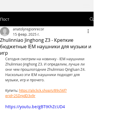
Пост
anatolyregionrecor
15 февр. 2025 г.
Zhulinniao Jinghong Z3 - Крепкие
бюджетные IEM наушники для музыки и
игр
Сегодня смотрим на новинку - IEM наушники 
Zhulinniao Jinghong Z3. И определим, лучше ли 
они чем прошлогодние Zhulinniao Qingluan Z4.
Насколько эти IEM наушники подходят для 
музыки, игр и прочего.
Купить: 
https://aliclick.shop/s/89s56f?
erid=2SDnjdD3v9r
https://youtu.be/gBTtKhZcUD4