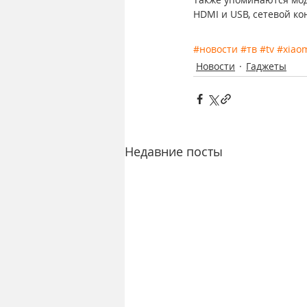
HDMI и USB, сетевой к
#новости
#тв
#tv
#xiao
Новости
Гаджеты
Недавние посты