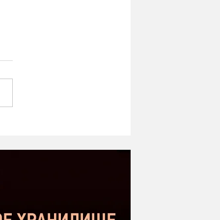
ipe ST-1 MK2 -
оший микрофон в
етном сегменте |
нение с Donner DC-87
kstar SM-10