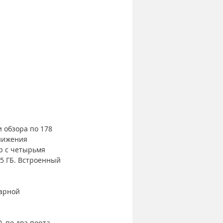
 обзора по 178 
нижения 
р с четырьмя 
5 ГБ. Встроенный 
арной 
, по два порта 