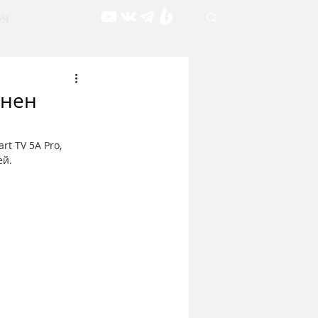
рч
енен
 TV 5A Pro, 
ей.