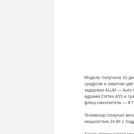
Модель получила 32-дю
градусов и охватом цве
задержки ALLM — Auto 
ядрами Cortex A55 и г
флеш-накопитель — 8 Г
Телевизор получил вес
мощностью 24 Вт с подде
Также упоминаются моду