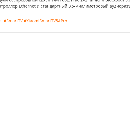
онтроллер Ethernet и стандартный 3,5-миллиметровый аудиоразъ
mi
#SmartTV
#XiaomiSmartTV5APro