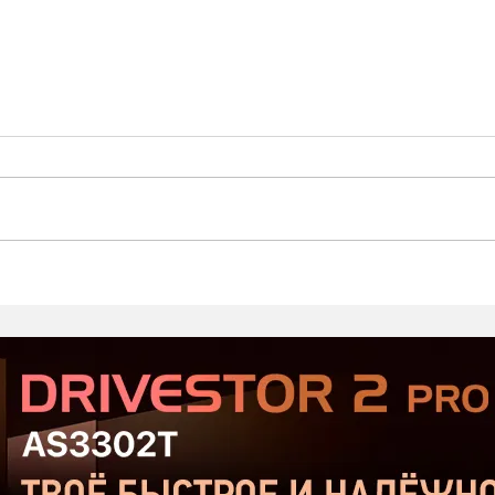
Стартовал второй этап
Prod
открытого тестирования
Хор
Serious Sam: Shatterverse в
бюдж
Steam
Срав
и Ta