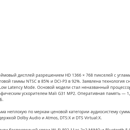
ймовый дисплей разрешением HD 1366 × 768 пикселей с углами
товой гаммы NTSC в 85% и DCI-P3 в 92%. Заявлена технология с
Low Latency Mode. Основой модели стал неназванный процессо
рафическим ускорителем Mali G31 MP2. Оперативная память — 1,
Б.
ьма неплохую по меркам ценовой категории аудиосистему сумм
ржкой Dolby Audio и Atmos, DTS:X и DTS Virtual:X. 
ли беспроводной связи Wi-Fi 802.11ac 2×2 MIMO и Bluetooth 5.0