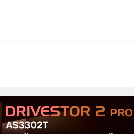
Стартовал второй этап
Prod
открытого тестирования
Хор
Serious Sam: Shatterverse в
бюдж
Steam
Срав
и Ta