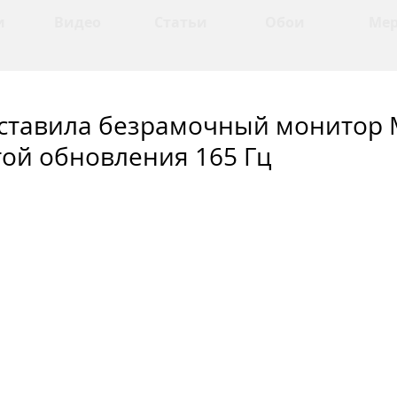
и
Видео
Статьи
Обои
Ме
дставила безрамочный монитор M
той обновления 165 Гц