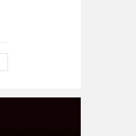
ipe ST-1 MK2 -
оший микрофон в
етном сегменте |
нение с Donner DC-87
kstar SM-10