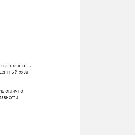
стественность 
центный охват 
ль отлично 
лавности 