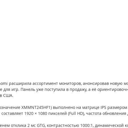
aomi расширила ассортимент мониторов, анонсировав новую мод
 для игр. Панель уже поступила в продажу, а её ориентировоч
ов США.
бозначение XMMNT245HF1) выполнено на матрице IPS размером 
составляет 1920 × 1080 пикселей (Full HD), частота обновления 
енем отклика 2 мс GTG, контрастностью 1000:1, динамической к