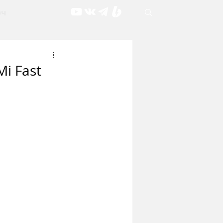
рч
i Fast