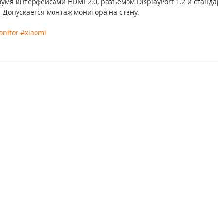
умя интерфейсами HDMI 2.0, разъёмом DisplayPort 1.2 и станд
. Допускается монтаж монитора на стену. 
nitor
#xiaomi