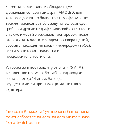
Xiaomi MI Smart Band 6 обладает 1,56-
дюймовый сенсорный экран AMOLED, для 
которого доступно более 130 тем оформления. 
Браслет распознаёт бег, езду на велосипеде, 
греблю и другие виды физической активности, 
а также имеет 30 режимов тренировок; может 
отслеживать частоту сердечных сокращений, 
уровень насыщения крови кислородом (SpO2), 
вести мониторинг качества и 
продолжительности сна.
Устройство имеет защиту от влаги (5 АТМ), 
заявленное время работы без подзарядки 
составляет до 14 дней. Зарядка 
осуществляется при помощи магнитного 
адаптера.
#новости
#гаджеты
#умныечасы
#смартчасы
#фитнесбраслет
#Xiaomi
#XiaomiMiSmartBand6
#smartwatch
#smart