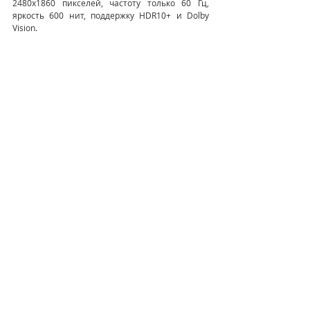
2480х1860 пикселей, частоту только 60 Гц, 
яркость 600 нит, поддержку HDR10+ и Dolby 
Vision.