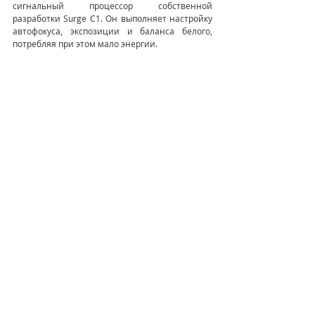
сигнальный процессор собственной 
разработки Surge C1. Он выполняет настройку 
автофокуса, экспозиции и баланса белого, 
потребляя при этом мало энергии.
Цена Xiaomi Mi Mix Fold стартует от $1521 за 
версию 12 + 256 ГБ. Вариант на 12 + 512 ГБ 
обойдётся в $1674. Есть также специальная 
версия с керамическим корпусом, 
стилизованным под кевлар, с 16 + 512 ГБ за 
$1978. Старт продаж намечен на 16 апреля.