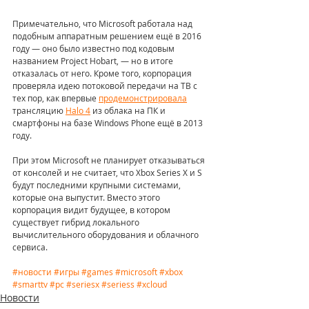
Примечательно, что Microsoft работала над 
подобным аппаратным решением ещё в 2016 
году — оно было известно под кодовым 
названием Project Hobart, — но в итоге 
отказалась от него. Кроме того, корпорация 
проверяла идею потоковой передачи на ТВ с 
тех пор, как впервые 
продемонстрировала
трансляцию 
Halo 4
 из облака на ПК и 
смартфоны на базе Windows Phone ещё в 2013 
году.
При этом Microsoft не планирует отказываться 
от консолей и не считает, что Xbox Series X и S 
будут последними крупными системами, 
которые она выпустит. Вместо этого 
корпорация видит будущее, в котором 
существует гибрид локального 
вычислительного оборудования и облачного 
сервиса.
#новости
#игры
#games
#microsoft
#xbox
#smarttv
#pc
#seriesx
#seriess
#xcloud
Новости