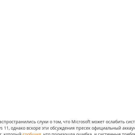
спространились слухи о том, что Microsoft может ослабить сис
s 11, однако вскоре эти обсуждения пресек официальный аккау
r, который 
сообщил
, что произошла ошибка, и системные требо