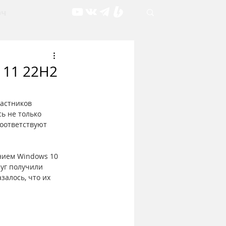
рч
 11 22H2
астников 
ь не только 
оответствуют 
нием Windows 10 
уг получили 
залось, что их 