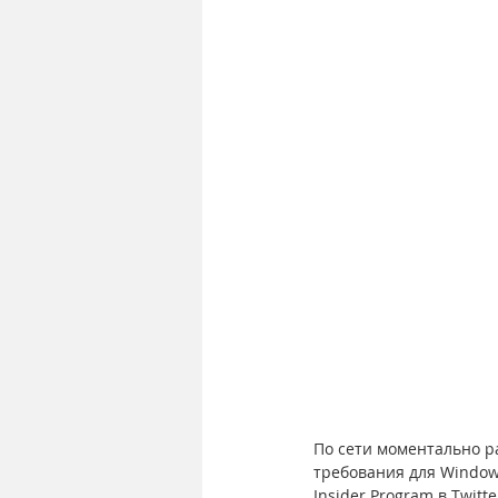
По сети моментально ра
требования для Window
Insider Program в Twitte