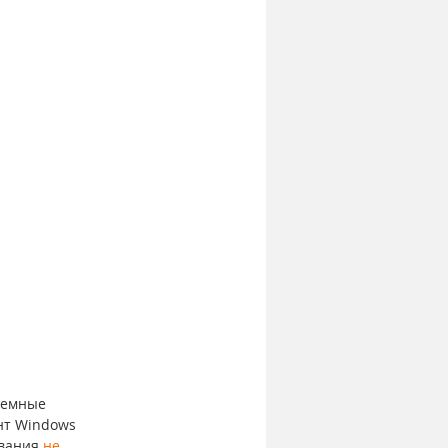
темные 
нт Windows 
вания 
не 