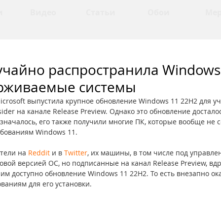
и
Видео
Статьи
Обои
Ме
лучайно распространила Windows
рживаемые системы
icrosoft выпустила крупное обновление Windows 11 22H2 для уч
der на канале Release Preview. Однако это обновление досталос
значалось, его также получили многие ПК, которые вообще не с
бованиям Windows 11.
тели на 
Reddit
 и в 
Twitter
, их машины, в том числе под управле
вой версией ОС, но подписанные на канал Release Preview, вдр
 им доступно обновление Windows 11 22H2. То есть внезапно ока
ваниям для его установки.