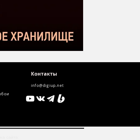
kstar SM-10
Контакты
info@digiup.net
обои
ка сайта: