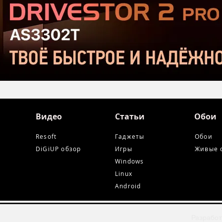
и Ta
Видео
Статьи
Обои
Resoft
Гаджеты
Обои
DiGiUP обзор
Игры
Живые 
Windows
Linux
Android
Разработ