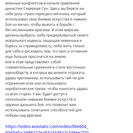
военных конфликтов в начале правления 
династии Северная Сун. Здесь вы берете на 
себя роль странствующего мечника, который 
использовал свои боевые искусства и навыки 
боя на мечах, чтобы выжить в борьбе с 
бесчисленными врагами. В этом мире вы 
должны выбрать: либо придерживаться своего 
морального кодекса, защищая невинных и 
борясь за справедливость, либо жить только 
для себя и рисковать тем, что хаос и отчаяние 
еще больше просочатся на землю.
Бои в игре представляют собой 
стремительные сражения в стиле восточных 
единоборств, в которых вы можете отражать 
удары противника, использовать тай-чи для 
отражения атак или использовать 
акробатические трюки, чтобы наносить удары 
со всех сторон. У вас будет доступ к 
нескольким навыкам боевых искусств и 
оружию дальнего боя, что позволит вам 
использовать сочетание способностей для 
победы над врагами.
https://video.wixstatic.com/video/06e604_
93d0afcc2d88427ea832333827c348ee/720