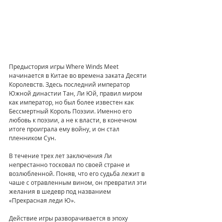
Предыстория игры Where Winds Meet 
начинается в Китае во времена заката Десяти 
Королевств. Здесь последний император 
Южной династии Тан, Ли Юй, правил миром 
как император, но был более известен как 
Бессмертный Король Поэзии. Именно его 
любовь к поэзии, а не к власти, в конечном 
итоге проиграла ему войну, и он стал 
пленником Сун.
В течение трех лет заключения Ли 
непрестанно тосковал по своей стране и 
возлюбленной. Поняв, что его судьба лежит в 
чаше с отравленным вином, он превратил эти 
желания в шедевр под названием 
«Прекрасная леди Ю».
Действие игры разворачивается в эпоху 