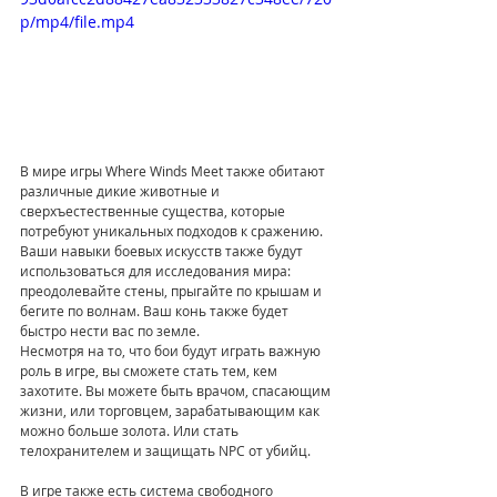
p/mp4/file.mp4
В мире игры Where Winds Meet также обитают 
различные дикие животные и 
сверхъестественные существа, которые 
потребуют уникальных подходов к сражению. 
Ваши навыки боевых искусств также будут 
использоваться для исследования мира: 
преодолевайте стены, прыгайте по крышам и 
бегите по волнам. Ваш конь также будет 
быстро нести вас по земле.
Несмотря на то, что бои будут играть важную 
роль в игре, вы сможете стать тем, кем 
захотите. Вы можете быть врачом, спасающим 
жизни, или торговцем, зарабатывающим как 
можно больше золота. Или стать 
телохранителем и защищать NPC от убийц.
В игре также есть система свободного 