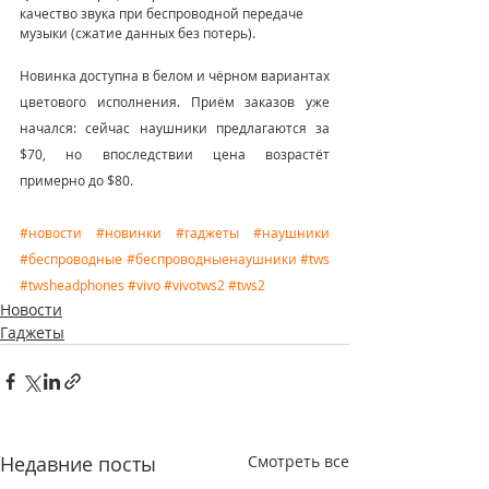
качество звука при беспроводной передаче 
музыки (сжатие данных без потерь).
Новинка доступна в белом и чёрном вариантах 
цветового исполнения. Приём заказов уже 
начался: сейчас наушники предлагаются за 
$70, но впоследствии цена возрастёт 
примерно до $80. 
#новости
#новинки
#гаджеты
#наушники
#беспроводные
#беспроводныенаушники
#tws
#twsheadphones
#vivo
#vivotws2
#tws2
Новости
Гаджеты
Недавние посты
Смотреть все