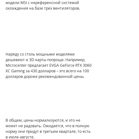
модели MSI с нереференсной системой 
охлаждения на базе трех вентиляторов.
Наряду со столь мощными моделями 
дешевеют и 3D-карты попроще. Например, 
Microcenter предлагает EVGA GeForce RTX 3060 
XC Gaming за 430 долларов – это всего на 100 
долларов дороже рекомендованной цены.
В общем, цены нормализуются, и это не 
может не радовать. Ожидается, что в полную 
норму они придут в третьем квартале, то есть 
в июле-августе. 