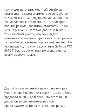
Как пишет источник, местный ретейлер 
Microcenter снизил стоимость ASUS GeForce 
RTX 3070 Ti TUF Gaming на 250 долларов – до 
700 долларов. И это всего на 100 долларов 
больше рекомендованной стоимости. Таких 
цен на рынке 3D-карт уже давно не было. К 
тому же стоит учесть, что речь идет о 
разогнанной модели с тремя вентиляторами – 
такие обычно заметно дороже рефренсных. Не 
удивительно, что столь доступные GeForce RTX 
3070 Ti быстро раскупили, но скоро, судя по 
всему, завезут новые.
Другой показательный вариант, на этот раз 
уже с топовой Radeon RX 6900 XT – ее ретейлер 
продавал за 1050 долларов. Это всего на 50 
долларов выше рекомендованной 
производителем цены. И, опять же, речь о 