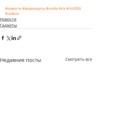
#новости
#видеокарты
#nvidia
#rtx
#rtx3090
#radeon
Новости
Гаджеты
Недавние посты
Смотреть все