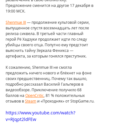
Предложение сменится на другое 17 декабря в 
19:00 МСК.
Shenmue III
 — продолжение культовой серии, 
выпущенное спустя восемнадцать лет после 
релиза сиквела. В третьей части главный 
герой Рё Хадзуки продолжает идти по следу 
убийцы своего отца. Попутно ему предстоит 
выяснить тайну Зеркала Феникса — 
артефакта, за которым гонялся преступник.
К сожалению, Shenmue III не смогла 
предложить ничего нового и блёкнет на фоне 
своих предшественниц. Почему так вышло, 
подробно рассказал Василий Гальперов в 
видеообзоре. Приключение получило 68 
баллов на 
OpenCritic
, 81 % положительных 
отзывов в 
Steam
 и «Проходняк» от StopGame.ru.
https://www.youtube.com/watch?
v=RJqpt2ldFEw