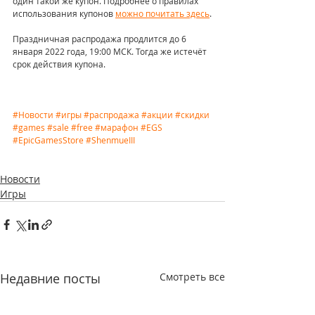
один такой же купон. Подробнее о правилах 
использования купонов 
можно почитать здесь
.
Праздничная распродажа продлится до 6 
января 2022 года, 19:00 МСК. Тогда же истечёт 
срок действия купона.
#Новости
#игры
#распродажа
#акции
#скидки
#games
#sale
#free
#марафон
#EGS
#EpicGamesStore
#ShenmueIII
Новости
Игры
Недавние посты
Смотреть все