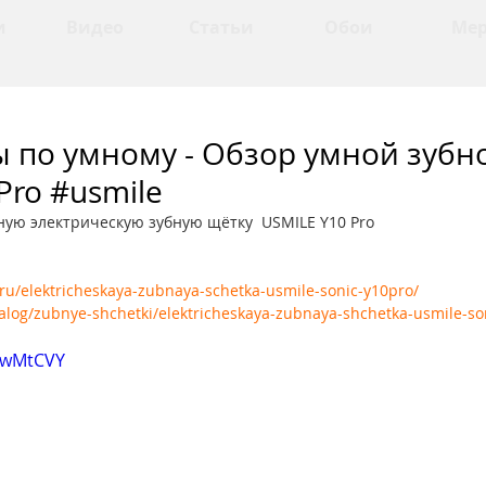
и
Видео
Статьи
Обои
Ме
ы по умному - Обзор умной зубн
Pro #usmile
ную электрическую зубную щётку  USMILE Y10 Pro
ru/elektricheskaya-zubnaya-schetka-usmile-sonic-y10pro/
atalog/zubnye-shchetki/elektricheskaya-zubnaya-shchetka-usmile-so
ztwMtCVY