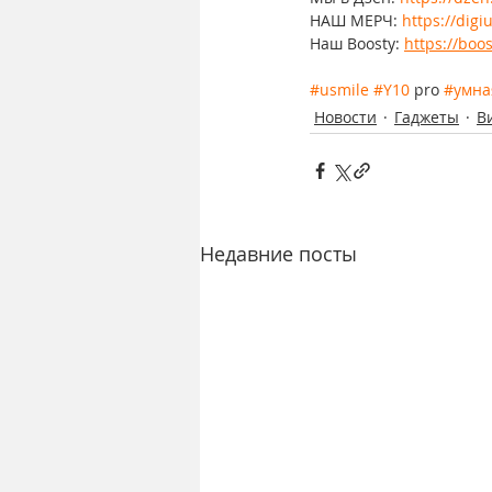
НАШ МЕРЧ: 
https://dig
Наш Boosty: 
https://boos
#usmile
#Y10
 pro 
#умна
Новости
Гаджеты
В
Недавние посты