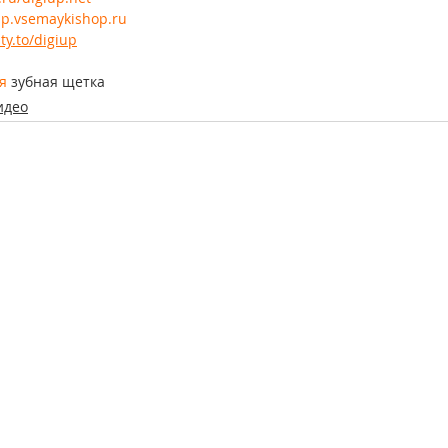
iup.vsemaykishop.ru
ty.to/digiup
я
 зубная щетка
идео