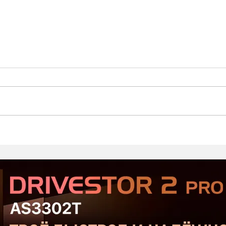
Стартовал второй этап
Prod
открытого тестирования
Хор
Serious Sam: Shatterverse в
бюдж
Steam
Срав
и Ta