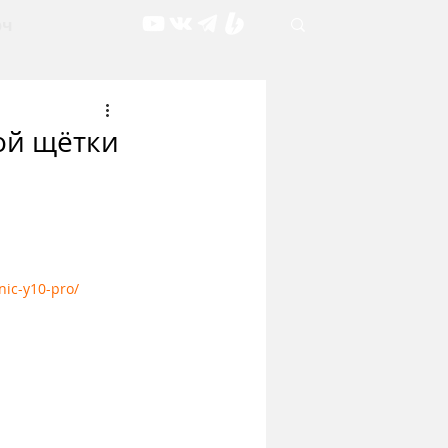
рч
ой щётки
nic-y10-pro/