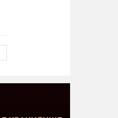
ipe ST-1 MK2 -
оший микрофон в
етном сегменте |
нение с Donner DC-87
kstar SM-10