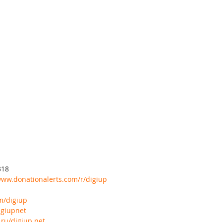
318
www.donationalerts.com/r/digiup
om/digiup
igiupnet
.ru/digiup.net