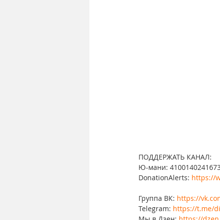
ПОДДЕРЖАТЬ КАНАЛ: 
Ю-мани: 410014024167
DonationAlerts: 
https://
Группа ВК: 
https://vk.c
Telegram: 
https://t.me/d
Мы в Дзен: 
https://dzen