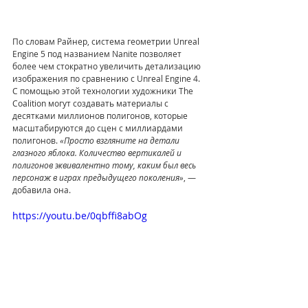
По словам Райнер, система геометрии Unreal 
Engine 5 под названием Nanite позволяет 
более чем стократно увеличить детализацию 
изображения по сравнению с Unreal Engine 4. 
С помощью этой технологии художники The 
Coalition могут создавать материалы с 
десятками миллионов полигонов, которые 
масштабируются до сцен с миллиардами 
полигонов. 
«Просто взгляните на детали 
глазного яблока. Количество вертикалей и 
полигонов эквивалентно тому, каким был весь 
персонаж в играх предыдущего поколения»
, — 
добавила она.
https://youtu.be/0qbffi8abOg