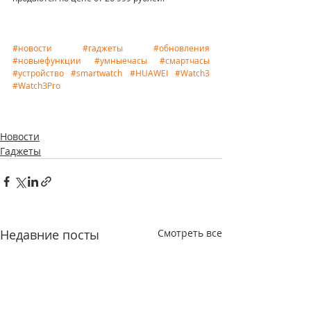
#новости
#гаджеты
#обновления
#новыефункции
#умныечасы
#смартчасы
#устройство
#smartwatch
#HUAWEI
#Watch3
#Watch3Pro
Новости
Гаджеты
Недавние посты
Смотреть все