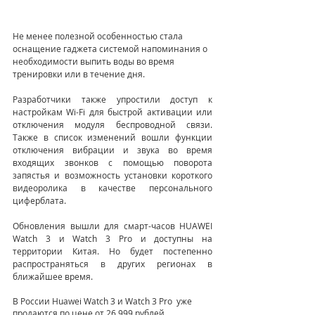
Не менее полезной особенностью стала 
оснащение гаджета системой напоминания о 
необходимости выпить воды во время 
тренировки или в течение дня.
Разработчики также упростили доступ к 
настройкам Wi-Fi для быстрой активации или 
отключения модуля беспроводной связи. 
Также в список изменений вошли функции 
отключения вибрации и звука во время 
входящих звонков с помощью поворота 
запястья и возможность установки короткого 
видеоролика в качестве персонального 
циферблата.
Обновления вышли для смарт-часов HUAWEI 
Watch 3 и Watch 3 Pro и доступны на 
территории Китая. Но будет постепенно 
распространяться в других регионах в 
ближайшее время.
В России Huawei Watch 3 и Watch 3 Pro  уже 
продаются по цене от 26 999 рублей.