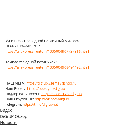
Купить беспроводной петличный микрофон 
ULANZI UW-MIC 20T: 
https://aliexpress.ru/item/1005004907737316.html
Комплект с одной петличкой: 
https://aliexpress.ru/item/1005004908494492.html
НАШ МЕРЧ: 
https://digiup.vsemaykishop.ru
Наш Boosty: 
https://boosty.to/digiup
Поддержать проект: 
https://sobe.ru/na/digiup
Наша группа ВК: 
https://vk.com/digiup
Telegram: 
https://t.me/digiupnet
Видео
DiGiUP Обзор
Новости