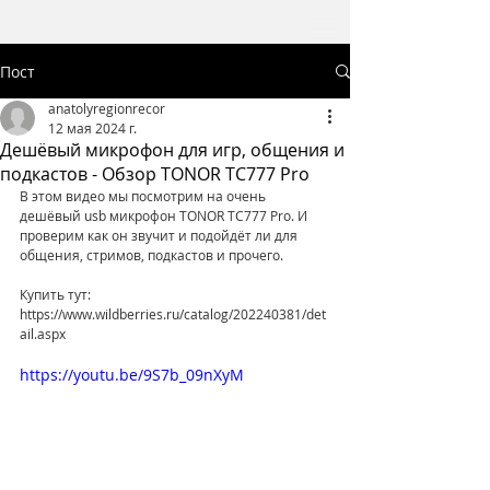
Пост
anatolyregionrecor
12 мая 2024 г.
Дешёвый микрофон для игр, общения и
подкастов - Обзор TONOR TC777 Pro
В этом видео мы посмотрим на очень 
дешёвый usb микрофон TONOR TC777 Pro. И 
проверим как он звучит и подойдёт ли для 
общения, стримов, подкастов и прочего.
Купить тут: 
https://www.wildberries.ru/catalog/202240381/det
ail.aspx
https://youtu.be/9S7b_09nXyM