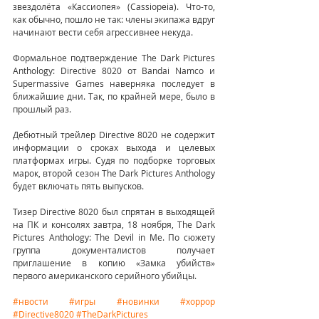
звездолёта «Кассиопея» (Cassiopeia). Что-то, 
как обычно, пошло не так: члены экипажа вдруг 
начинают вести себя агрессивнее некуда.
Формальное подтверждение The Dark Pictures 
Anthology: Directive 8020 от Bandai Namco и 
Supermassive Games наверняка последует в 
ближайшие дни. Так, по крайней мере, было в 
прошлый раз.
Дебютный трейлер Directive 8020 не содержит 
информации о сроках выхода и целевых 
платформах игры. Судя по подборке торговых 
марок, второй сезон The Dark Pictures Anthology 
будет включать пять выпусков.
Тизер Directive 8020 был спрятан в выходящей 
на ПК и консолях завтра, 18 ноября, The Dark 
Pictures Anthology: The Devil in Me. По сюжету 
группа документалистов получает 
приглашение в копию «Замка убийств» 
первого американского серийного убийцы.
#нвости
#игры
#новинки
#хоррор
#Directive8020
#TheDarkPictures