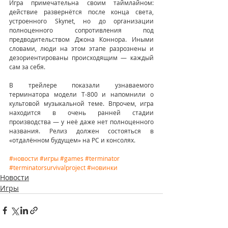
Игра примечательна своим таймлайном: 
действие развернётся после конца света, 
устроенного Skynet, но до организации 
полноценного сопротивления под 
предводительством Джона Коннора. Иными 
словами, люди на этом этапе разрознены и 
дезориентированы происходящим — каждый 
сам за себя.
В трейлере показали узнаваемого 
терминатора модели Т-800 и напомнили о 
культовой музыкальной теме. Впрочем, игра 
находится в очень ранней стадии 
производства — у неё даже нет полноценного 
названия. Релиз должен состояться в 
«отдалённом будущем» на PC и консолях.
#новости
#игры
#games
#terminator
#terminatorsurvivalproject
#новинки
Новости
Игры