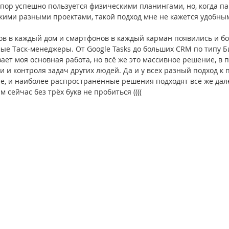
 пор успешно пользуется физическими планингами, но, когда п
кими разными проектами, такой подход мне не кажется удобны
в в каждый дом и смартфонов в каждый карман появились и бо
ые Таск-менеджеры. От Google Tasks до больших CRM по типу Би
ет моя основная работа, но всё же это массивное решение, в 
и и контроля задач других людей. Да и у всех разный подход к
е, и наиболее распространённые решения подходят всё же далек
сейчас без трёх букв не пробиться ((((