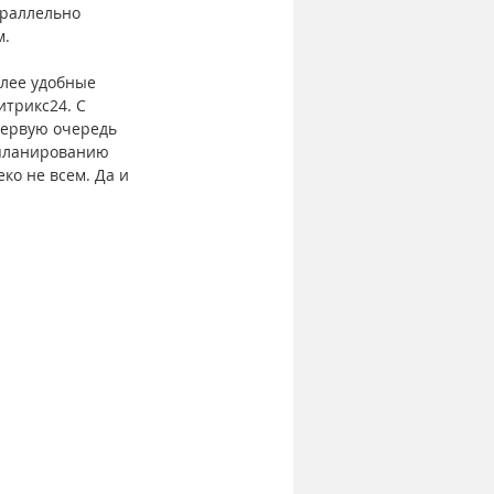
араллельно 
м.
лее удобные 
трикс24. С 
первую очередь 
 планированию 
о не всем. Да и 