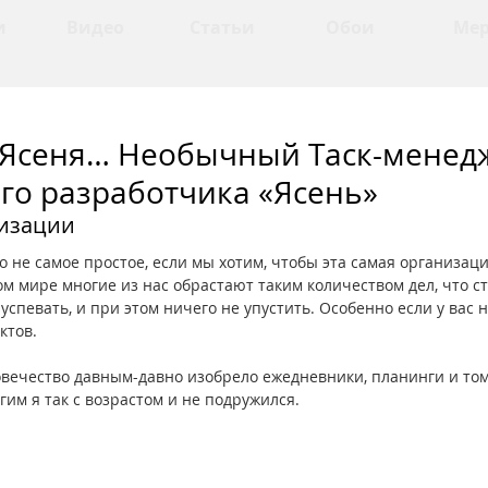
и
Видео
Статьи
Обои
Ме
у Ясеня… Необычный Таск-менед
го разработчика «Ясень»
низации
 не самое простое, если мы хотим, чтобы эта самая организац
м мире многие из нас обрастают таким количеством дел, что с
успевать, и при этом ничего не упустить. Особенно если у вас н
ктов. 
ловечество давным-давно изобрело ежедневники, планинги и том
ругим я так с возрастом и не подружился. 