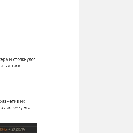
ера и столкнулся 
ьный таск-
разметив их 
о листочку это 