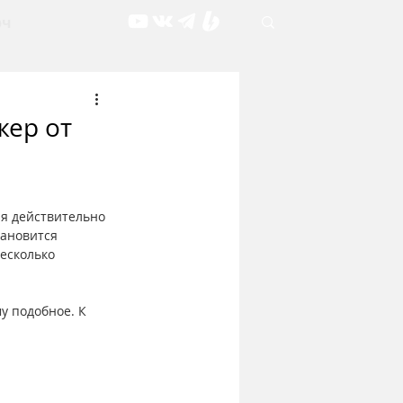
рч
жер от
ия действительно 
тановится 
есколько 
у подобное. К 