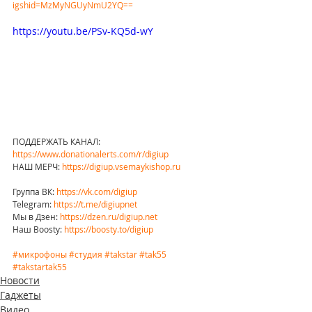
igshid=MzMyNGUyNmU2YQ==
https://youtu.be/PSv-KQ5d-wY
ПОДДЕРЖАТЬ КАНАЛ: 
https://www.donationalerts.com/r/digiup
НАШ МЕРЧ: 
https://digiup.vsemaykishop.ru
Группа ВК: 
https://vk.com/digiup
Telegram: 
https://t.me/digiupnet
Мы в Дзен: 
https://dzen.ru/digiup.net
Наш Boosty: 
https://boosty.to/digiup
#микрофоны
#студия
#takstar
#tak55
#takstartak55
Новости
Гаджеты
Видео