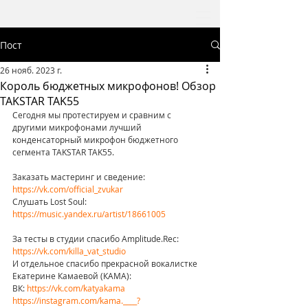
Пост
26 нояб. 2023 г.
Король бюджетных микрофонов! Обзор
TAKSTAR TAK55
Сегодня мы протестируем и сравним с 
другими микрофонами лучший 
конденсаторный микрофон бюджетного 
сегмента TAKSTAR TAK55. 
Заказать мастеринг и сведение: 
https://vk.com/official_zvukar
Слушать Lost Soul: 
https://music.yandex.ru/artist/18661005
За тесты в студии спасибо Amplitude.Rec: 
https://vk.com/killa_vat_studio
И отдельное спасибо прекрасной вокалистке 
Екатерине Камаевой (КАМА):
ВК: 
https://vk.com/katyakama
https://instagram.com/kama.____?