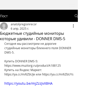
Пост
anatolyregionrecor
6 апр. 2025 г.
Бюджетные студийные мониторы
которые удивили - DONNER DMS-5
Сегодня мы рассмотрим не дорогие 
студийные мониторы ближнего поля DONNER 
DMS-5.
Купить DONNER DMS-5: 
https://www.muztorg.ru/produсt/A188125
Купить на Яндекс Маркет: 
https://ya.cc/m/6ZbUJe или https://ya.cc/m/6ZbUYs
https://youtu.be/mjZzzJvX8HA