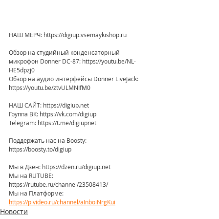
НАШ МЕРЧ: https://digiup.vsemaykishop.ru
Обзор на студийный конденсаторный 
микрофон Donner DC-87: https://youtu.be/NL-
HE5dpzj0
Обзор на аудио интерфейсы Donner LiveJack: 
https://youtu.be/ztvULMNIfM0
НАШ САЙТ: https://digiup.net
Группа ВК: https://vk.com/digiup
Telegram: https://t.me/digiupnet
Поддержать нас на Boosty: 
https://boosty.to/digiup
Мы в Дзен: https://dzen.ru/digiup.net
Мы на RUTUBE: 
https://rutube.ru/channel/23508413/
Мы на Платформе: 
https://plvideo.ru/channel/aInboiNrgKui
Новости