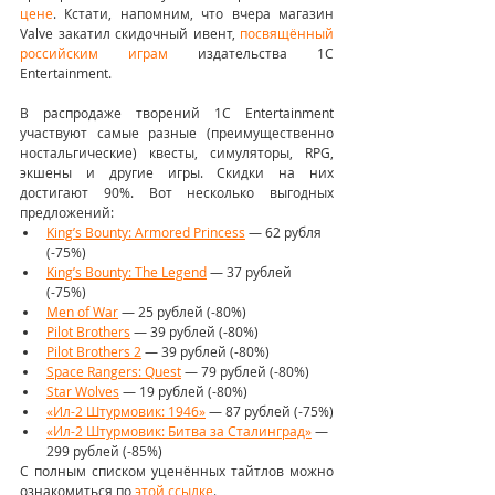
цене
. Кстати, напомним, что вчера магазин 
Valve закатил скидочный ивент, 
посвящённый 
российским играм
 издательства 1C 
Entertainment.
В распродаже творений 1C Entertainment 
участвуют самые разные (преимущественно 
ностальгические) квесты, симуляторы, RPG, 
экшены и другие игры. Скидки на них 
достигают 90%. Вот несколько выгодных 
предложений:
King’s Bounty: Armored Princess
 — 62 рубля 
(-75%)
King’s Bounty: The Legend
 — 37 рублей 
(-75%)
Men of War
 — 25 рублей (-80%)
Pilot Brothers
 — 39 рублей (-80%)
Pilot Brothers 2
 — 39 рублей (-80%)
Space Rangers: Quest
 — 79 рублей (-80%)
Star Wolves
 — 19 рублей (-80%)
«Ил-2 Штурмовик: 1946»
 — 87 рублей (-75%)
«Ил-2 Штурмовик: Битва за Сталинград»
 — 
299 рублей (-85%)
С полным списком уценённых тайтлов можно 
ознакомиться по 
этой ссылке
.