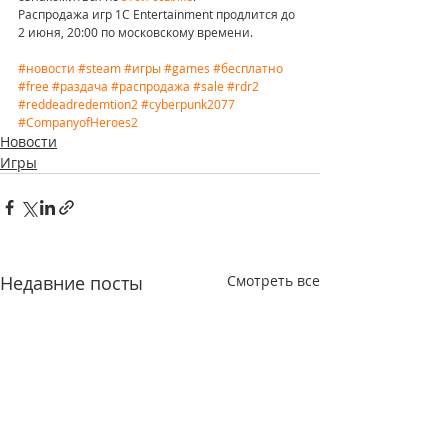
Распродажа игр 1C Entertainment продлится до 
2 июня, 20:00 по московскому времени.
#новости
#steam
#игры
#games
#бесплатно
#free
#раздача
#распродажа
#sale
#rdr2
#reddeadredemtion2
#cyberpunk2077
#CompanyofHeroes2
Новости
Игры
Недавние посты
Смотреть все