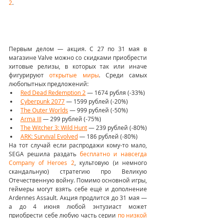
2
.
Первым делом — акция. С 27 по 31 мая в 
магазине Valve можно со скидками приобрести 
хитовые релизы, в которых так или иначе 
фигурируют 
открытые миры
. Среди самых 
любопытных предложений:
Red Dead Redemption 2
 — 1674 рубля (-33%)
Cyberpunk 2077
 — 1599 рублей (-20%)
The Outer Worlds
 — 999 рублей (-50%)
Arma III
 — 299 рублей (-75%)
The Witcher 3: Wild Hunt
 — 239 рублей (-80%)
ARK: Survival Evolved
 — 186 рублей (-80%)
На тот случай если распродажи кому-то мало, 
SEGA решила раздать 
бесплатно и навсегда 
Company of Heroes 2
, культовую (и немного 
скандальную) стратегию про Великую 
Отечественную войну. Помимо основной игры, 
геймеры могут взять себе ещё и дополнение 
Ardennes Assault. Акция продлится до 31 мая — 
а до 4 июня любой энтузиаст может 
приобрести себе любую часть серии 
по низкой 