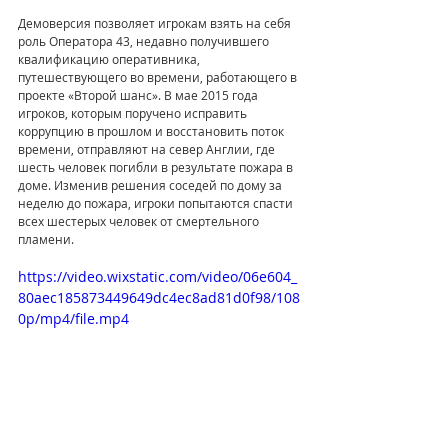
Демоверсия позволяет игрокам взять на себя 
роль Оператора 43, недавно получившего 
квалификацию оперативника, 
путешествующего во времени, работающего в 
проекте «Второй шанс». В мае 2015 года 
игроков, которым поручено исправить 
коррупцию в прошлом и восстановить поток 
времени, отправляют на север Англии, где 
шесть человек погибли в результате пожара в 
доме. Изменив решения соседей по дому за 
неделю до пожара, игроки попытаются спасти 
всех шестерых человек от смертельного 
пламени.
https://video.wixstatic.com/video/06e604_
80aec185873449649dc4ec8ad81d0f98/108
0p/mp4/file.mp4