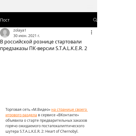
Пост
zolaya1
30 июн. 2021 г.
В российской рознице стартовали
предзаказы ПК-версии S.T.A.L.K.E.R. 2
Торговая сеть «М.Видео» 
на странице своего 
игрового раздела
 в сервисе «ВКонтакте» 
объявила о старте предварительных заказов 
горячо ожидаемого постапокалиптического 
шутера S.T.A.L.K.E.R. 2: Heart of Chernobyl.