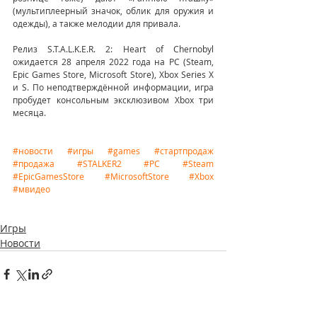
(мультиплеерный значок, облик для оружия и 
одежды), а также мелодии для привала.
Релиз S.T.A.L.K.E.R. 2: Heart of Chernobyl 
ожидается 28 апреля 2022 года на PC (Steam, 
Epic Games Store, Microsoft Store), Xbox Series X 
и S. По неподтверждённой информации, игра 
пробудет консольным эксклюзивом Xbox три 
месяца.
#новости
#игры
#games
#стартпродаж
#продажа
#STALKER2
#PC
#Steam
#EpicGamesStore
#MicrosoftStore
#Xbox
#мвидео
Игры
Новости