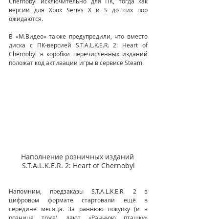
Chernobyl исключительно для ПК, тогда как 
версии для Xbox Series X и S до сих пор 
ожидаются.
В «М.Видео» также предупредили, что вместо 
диска с ПК-версией S.T.A.L.K.E.R. 2: Heart of 
Chernobyl в коробки перечисленных изданий 
положат код активации игры в сервисе Steam.
Наполнение розничных изданий 
S.T.A.L.K.E.R. 2: Heart of Chernobyl
Напомним, предзаказы S.T.A.L.K.E.R. 2 в 
цифровом формате стартовали ещё в 
середине месяца. За раннюю покупку (и в 
рознице тоже) дают «Раннюю пташку» 