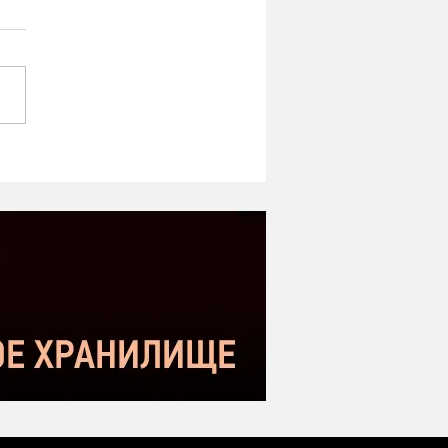
TRON BC800V2 —
фессиональный
амический микрофон
подкастов, стримов,
чки и вокала.