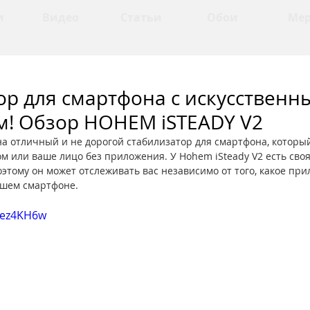
и
Видео
Статьи
Обои
Ме
ор для смартфона с искусственн
м! Обзор HOHEM iSTEADY V2
а отличный и не дорогой стабилизатор для смартфона, которы
м или ваше лицо без приложения. У Hohem iSteady V2 есть своя
оэтому он может отслеживать вас независимо от того, какое при
шем смартфоне. 
9Tez4KH6w