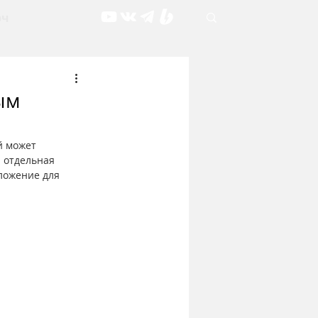
рч
ым
й может 
 отдельная 
ложение для 