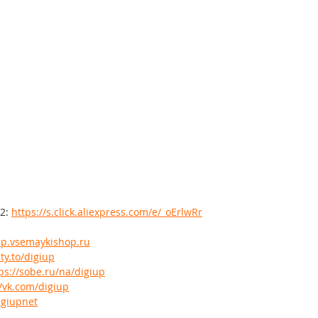
2: 
https://s.click.aliexpress.com/e/_oErlwRr
iup.vsemaykishop.ru
ty.to/digiup
ps://sobe.ru/na/digiup
//vk.com/digiup
igiupnet