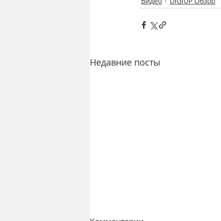
Видео
DiGiUP Обзор
Недавние посты