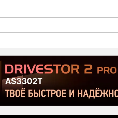
Prodipe ST-1 MK2 -
ALC
Хороший микрофон в
про
бюджетном сегменте |
дин
Сравнение с Donner DC-87
для 
и Takstar SM-10
озву