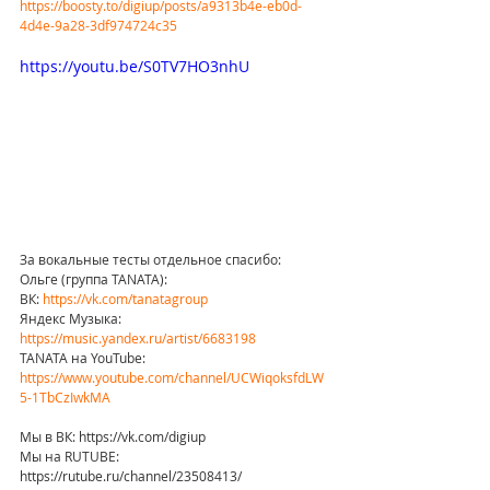
https://boosty.to/digiup/posts/a9313b4e-eb0d-
4d4e-9a28-3df974724c35
https://youtu.be/S0TV7HO3nhU
За вокальные тесты отдельное спасибо:
Ольге (группа TANATA):
ВК: 
https://vk.com/tanatagroup
Яндекс Музыка: 
https://music.yandex.ru/artist/6683198
TANATA на YouTube: 
https://www.youtube.com/channel/UCWiqoksfdLW
5-1TbCzIwkMA
Мы в ВК: https://vk.com/digiup 
Мы на RUTUBE: 
https://rutube.ru/channel/23508413/ 