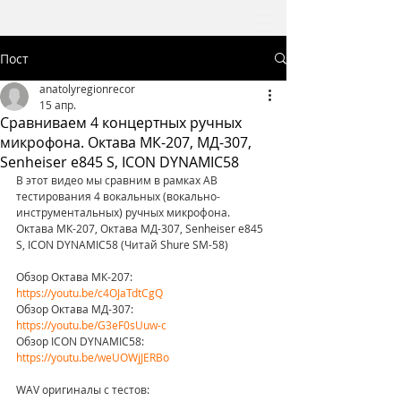
Пост
anatolyregionrecor
15 апр.
Сравниваем 4 концертных ручных
микрофона. Октава МК-207, МД-307,
Senheiser e845 S, ICON DYNAMIC58
В этот видео мы сравним в рамках AB 
тестирования 4 вокальных (вокально-
инструментальных) ручных микрофона. 
Октава МК-207, Октава МД-307, Senheiser e845 
S, ICON DYNAMIC58 (Читай Shure SM-58)
Обзор Октава МК-207: 
https://youtu.be/c4OJaTdtCgQ
Обзор Октава МД-307: 
https://youtu.be/G3eF0sUuw-c
Обзор ICON DYNAMIC58: 
https://youtu.be/weUOWjJERBo
WAV оригиналы с тестов: 