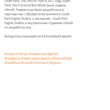
South Park: The Stick of Truth и 2017 году South 
Park: The Fractured But Whole были изданы 
Ubisoft. Первая игра была разработана в 
партнерстве с Obsidian Entertainment и South 
Park Digital Studios, а последняя - South Park 
Digital Studios и внутренними студиями Ubisoft 
по разработке игр.
Выход игры планируется в ближайшее время.
#новости
#игры
#новаяигра
#games
#newgame
#помотивамсериала
#Южныйпарк
#SouthPark
#Ubisoft
#3Dигра
#3Dgame