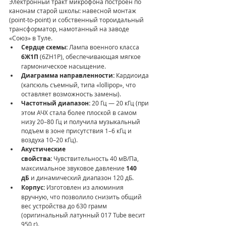
Электронный тракт микрофона построен по 
канонам старой школы: навесной монтаж 
(point-to-point) и собственный тороидальный 
трансформатор, намотанный на заводе 
«Союз» в Туле.
Сердце схемы:
 Лампа военного класса 
6Ж1П
 (6ZH1P), обеспечивающая мягкое 
гармоническое насыщение.
Диаграмма направленности:
 Кардиоида 
(капсюль съемный, типа «lollipop», что 
оставляет возможность замены).
Частотный диапазон:
 20 Гц — 20 кГц (при 
этом АЧХ стала более плоской в самом 
низу 20–80 Гц и получила музыкальный 
подъем в зоне присутствия 1–6 кГц и 
воздуха 10–20 кГц).
Акустические 
свойства:
 Чувствительность 40 мВ/Па, 
максимальное звуковое давление 
140 
дБ
 и динамический диапазон 120 дБ.
Корпус:
 Изготовлен из алюминия 
вручную, что позволило снизить общий 
вес устройства до 630 грамм 
(оригинальный латунный 017 Tube весит 
950 г).