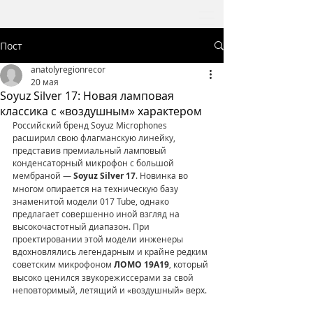
Пост
anatolyregionrecor
20 мая
Soyuz Silver 17: Новая ламповая
классика с «воздушным» характером
Российский бренд Soyuz Microphones 
расширил свою флагманскую линейку, 
представив премиальный ламповый 
конденсаторный микрофон с большой 
мембраной — 
Soyuz Silver 17
. Новинка во 
многом опирается на техническую базу 
знаменитой модели 017 Tube, однако 
предлагает совершенно иной взгляд на 
высокочастотный диапазон. При 
проектировании этой модели инженеры 
вдохновлялись легендарным и крайне редким 
советским микрофоном 
ЛОМО 19А19
, который 
высоко ценился звукорежиссерами за свой 
неповторимый, летящий и «воздушный» верх.