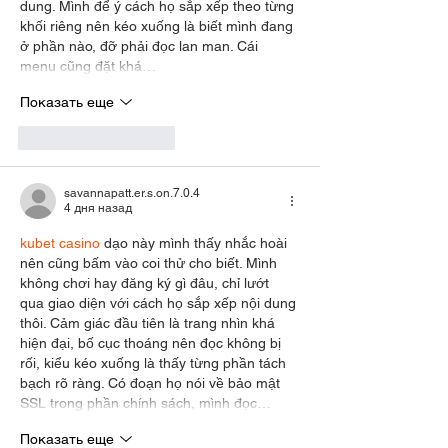
dung. Mình để ý cách họ sắp xếp theo từng 
khối riêng nên kéo xuống là biết mình đang 
ở phần nào, đỡ phải đọc lan man. Cái 
menu cũng đặt khá…
Показать еще
Лайк
Ответить
savannapatt.er.s.on.7.0.4
4 дня назад
kubet casino
 dạo này mình thấy nhắc hoài 
nên cũng bấm vào coi thử cho biết. Mình 
không chơi hay đăng ký gì đâu, chỉ lướt 
qua giao diện với cách họ sắp xếp nội dung 
thôi. Cảm giác đầu tiên là trang nhìn khá 
hiện đại, bố cục thoáng nên đọc không bị 
rối, kiểu kéo xuống là thấy từng phần tách 
bạch rõ ràng. Có đoạn họ nói về bảo mật 
SSL trong phần chính sách, mình đọc…
Показать еще