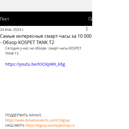
Пост
24 янв. 2024 г.
Самые интересные смарт-часы за 10 000
- Обзор KOSPET TANK T2
Сегодня у нас на обзоре  смарт-часы KOSPET 
TANK T2
https://youtu.be/lOOXpWX_K6g
ПОДДЕРЖАТЬ КАНАЛ: 
https://www.donationalerts.com/r/digiup
НАШ МЕРЧ: 
https://digiup.vsemaykishop.ru