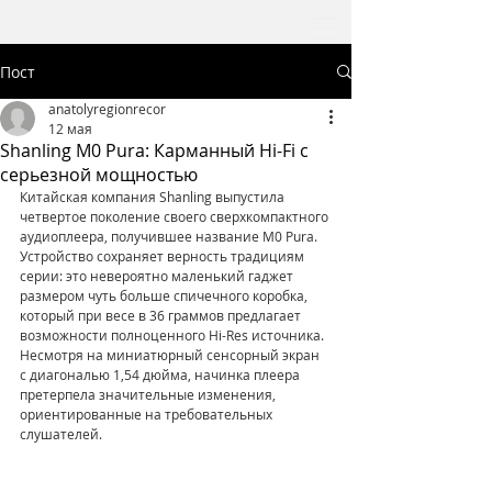
Пост
anatolyregionrecor
12 мая
Shanling M0 Pura: Карманный Hi-Fi с
серьезной мощностью
Китайская компания Shanling выпустила 
четвертое поколение своего сверхкомпактного 
аудиоплеера, получившее название M0 Pura. 
Устройство сохраняет верность традициям 
серии: это невероятно маленький гаджет 
размером чуть больше спичечного коробка, 
который при весе в 36 граммов предлагает 
возможности полноценного Hi-Res источника. 
Несмотря на миниатюрный сенсорный экран 
с диагональю 1,54 дюйма, начинка плеера 
претерпела значительные изменения, 
ориентированные на требовательных 
слушателей.