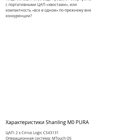
с портативными ЦАП-«хвостами», или 
компактность «все в одном» по-прежнему вне 
конкуренции?
Характеристики Shanling M0 PURA
ЦАП: 2 x Cirrus Logic CS43131
Операционная система: MTouch OS