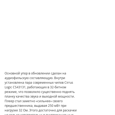
Основной упор в обновлении сделан на 
аудиофильскую составляющую. Внутри 
установлена пара современных чипов Cirrus 
Logic CS43131, работающих в 32-битном 
режиме, что позволило существенно поднять 
планку качества звука и выходной мощности. 
Плеер стал заметно «сильнее» своего 
предшественника, выдавая 250 мВт при 
нагрузке 32 Ом. Этого достаточно для раскачки 
не только чувствительных внутриканальных 