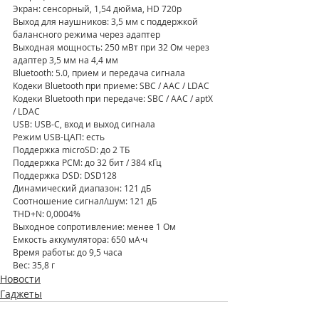
Экран: сенсорный, 1,54 дюйма, HD 720p
Выход для наушников: 3,5 мм с поддержкой 
балансного режима через адаптер
Выходная мощность: 250 мВт при 32 Ом через 
адаптер 3,5 мм на 4,4 мм
Bluetooth: 5.0, прием и передача сигнала
Кодеки Bluetooth при приеме: SBC / AAC / LDAC
Кодеки Bluetooth при передаче: SBC / AAC / aptX 
/ LDAC
USB: USB-C, вход и выход сигнала
Режим USB-ЦАП: есть
Поддержка microSD: до 2 ТБ
Поддержка PCM: до 32 бит / 384 кГц
Поддержка DSD: DSD128
Динамический диапазон: 121 дБ
Соотношение сигнал/шум: 121 дБ
THD+N: 0,0004%
Выходное сопротивление: менее 1 Ом
Емкость аккумулятора: 650 мА·ч
Время работы: до 9,5 часа
Вес: 35,8 г
Новости
Гаджеты