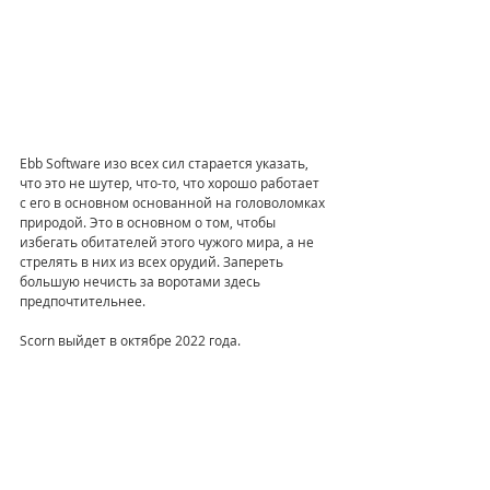
Ebb Software изо всех сил старается указать, 
что это не шутер, что-то, что хорошо работает 
с его в основном основанной на головоломках 
природой. Это в основном о том, чтобы 
избегать обитателей этого чужого мира, а не 
стрелять в них из всех орудий. Запереть 
большую нечисть за воротами здесь 
предпочтительнее.
Scorn выйдет в октябре 2022 года.