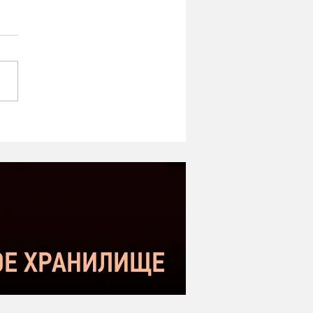
TRON BC800V2 —
фессиональный
амический микрофон
подкастов, стримов,
чки и вокала.