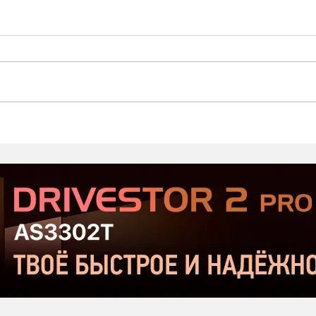
Prodipe ST-1 MK2 -
ALC
Хороший микрофон в
про
бюджетном сегменте |
дин
Сравнение с Donner DC-87
для 
и Takstar SM-10
озву