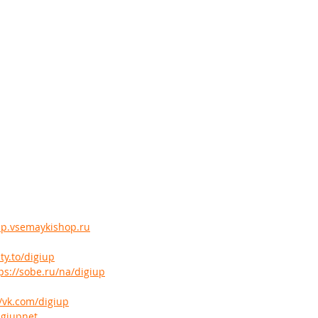
iup.vsemaykishop.ru
ty.to/digiup
ps://sobe.ru/na/digiup
//vk.com/digiup
igiupnet