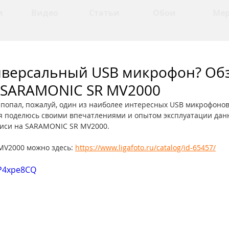
и
Видео
Статьи
Обои
Ме
версальный USB микрофон? Об
SARAMONIC SR MV2000
р попал, пожалуй, один из наиболее интересных USB микрофоно
 я поделюсь своими впечатлениями и опытом эксплуатации дан
аписи на SARAMONIC SR MV2000.
V2000 можно здесь: 
https://www.ligafoto.ru/catalog/id-65457/
QP4xpe8CQ