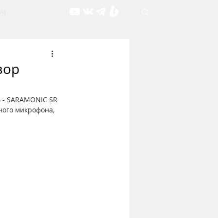
рч
зор
в - SARAMONIC SR 
ного микрофона, 