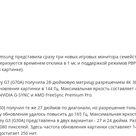
msung представила сразу три новых игровых монитора семейст
теризуются временем отклика в 1 мс и поддержкой режимов PBP 
в картинке).
y G7 (G70A) получила 28-дюймовую матрицу разрешением 4К 38
новления картинки в 144 Гц. Максимальная яркость составляет 
NVIDIA G-SYNC и AMD FreeSync Premium Pro.
0) получил те же 27 дюймов по диагонали, но разрешение тольк
у обновления удалось повысить до 165 Гц. Максимальная яркость
 G3 (G30A) представлена в двух вариантах - 27 и 24 дюйма. Ра
1080 пикселей. Здесь частота обновления картинки составляет 14
остигает 250 нит.