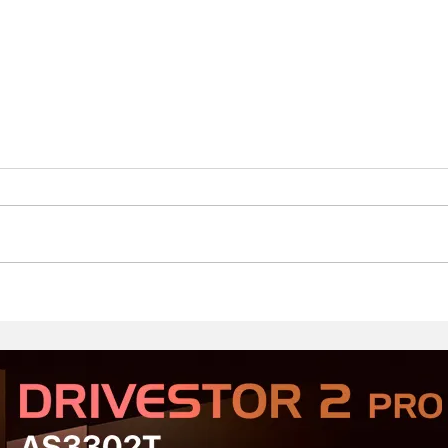
Стартовал второй этап
Prod
открытого тестирования
Хор
Serious Sam: Shatterverse в
бюдж
Steam
Срав
и Ta