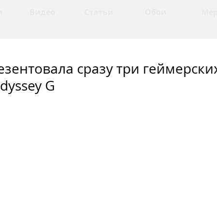
и
Видео
Статьи
Обои
Ме
езентовала сразу три геймерски
dyssey G