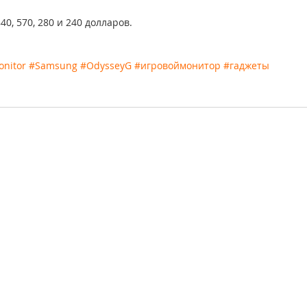
0, 570, 280 и 240 долларов.
nitor
#Samsung
#OdysseyG
#игровоймонитор
#гаджеты