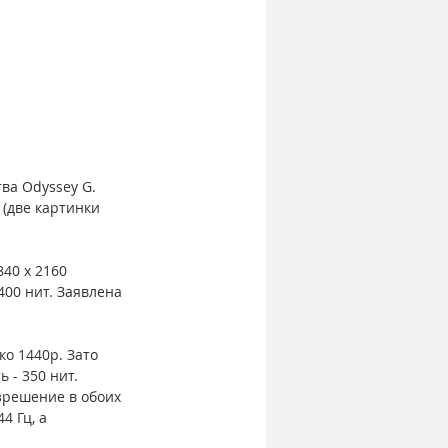
ва Odyssey G. 
(две картинки 
40 х 2160 
400 нит. Заявлена 
о 1440p. Зато 
 - 350 нит. 
зрешение в обоих 
4 Гц, а 