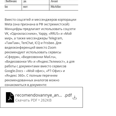
Вместо соцсетей и мессенджеров корпорации 
Meta (она признана в РФ экстремистской) 
Минцифры предлагает использовать соцсети 
VK, «Одноклассники», Yappy, «ЯRUS» и «Мой 
мир», а также мессенджеры Telegram, 
«ТамТам», TenChat, ICQ и Frisbee. Для 
видеоконференций вместо Zoom 
рекомендуют использовать сервисы 
«Сферум», «Видеозвонки Mail.ru», 
«Видеозвонки VK» и «Яндекс.Телемост», а для 
работы с документами вместо сервисов 
Google.Docs – «Мой офис», «P7-Офис» и 
«Яндекс 360». С полным перечнем 
рекомендованных аналогов можно 
ознакомиться в документе:
recomendovannye_analogi
.pdf
Скачать PDF • 262KB