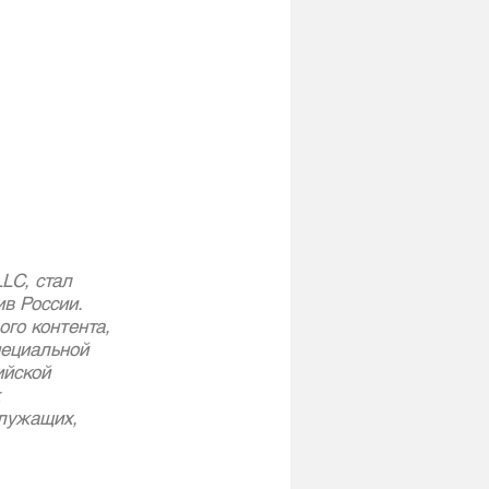
LC, стал 
в России. 
го контента, 
ециальной 
йской 
 
лужащих, 