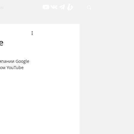
рч
е
мпании Google 
гом YouTube 