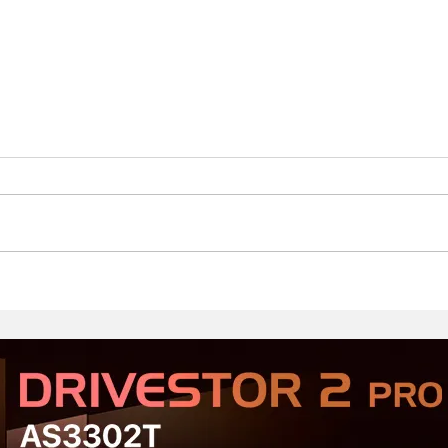
Стартовал второй этап
Prod
открытого тестирования
Хор
Serious Sam: Shatterverse в
бюдж
Steam
Срав
и Ta