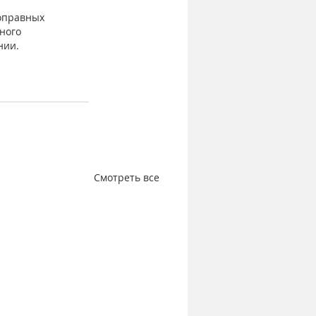
оправных 
ного 
нии.
Смотреть все