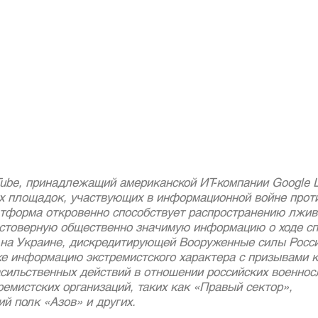
ube, принадлежащий американской ИТ-компании Google L
х площадок, участвующих в информационной войне проти
тформа откровенно способствует распространению лживо
стоверную общественно значимую информацию о ходе сп
 на Украине, дискредитирующей Вооруженные силы Росси
же информацию экстремистского характера с призывами к
сильственных действий в отношении российских военнос
емистских организаций, таких как «Правый сектор», 
й полк «Азов» и других.