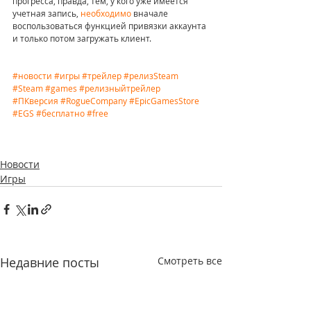
прогресса, правда, тем, у кого уже имеется 
учетная запись, 
необходимо
 вначале 
воспользоваться функцией привязки аккаунта 
и только потом загружать клиент.
#новости
#игры
#трейлер
#релизSteam
#Steam
#games
#релизныйтрейлер
#ПКверсия
#RogueCompany
#EpicGamesStore
#EGS
#бесплатно
#free
Новости
Игры
Недавние посты
Смотреть все