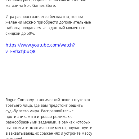
магазина Epic Games Store.
Игра распространяется бесплатно, но при 
желании можно приобрести дополнительные 
наборы, продаваемые в данный момент со 
скидкой до 50%.
https://www.youtube.com/watch?
v=EVfkcfjbuQ8
Rogue Company - тактический экшен-шутер от 
третьего лица, где вам предстоит решить 
судьбу всего мира. Расправляйтесь с 
противниками в игровых режимах с 
разнообразными задачами, в рамках которых 
вы посетите экзотические места, поучаствуете 
в захватывающих сражениях и устроите массу 
взрывов!