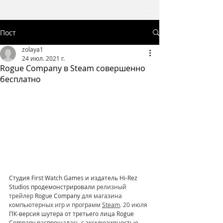
Пост
zolaya1
24 июл. 2021 г.
Rogue Company в Steam совершенно
бесплатно
Студия First Watch Games и издатель Hi-Rez 
Studios продемонстрировали 
релизный 
трейлер 
Rogue Company
 для магазина 
компьютерных игр и программ 
Steam
. 20 июля 
ПК-версия шутера от третьего лица Rogue 
Company распрощалась с эксклюзивностью 