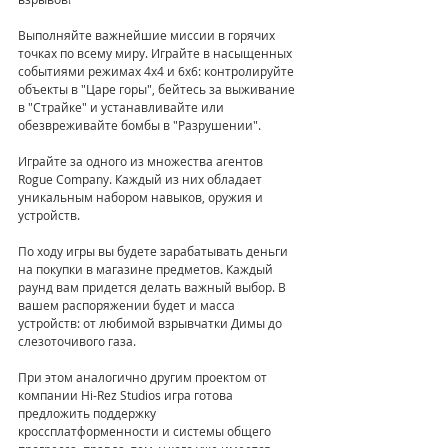
Выполняйте важнейшие миссии в горячих 
точках по всему миру. Играйте в насыщенных 
событиями режимах 4х4 и 6х6: контролируйте 
объекты в "Царе горы", бейтесь за выживание 
в "Страйке" и устанавливайте или 
обезвреживайте бомбы в "Разрушении". 
Играйте за одного из множества агентов 
Rogue Company. Каждый из них обладает 
уникальным набором навыков, оружия и 
устройств. 
По ходу игры вы будете зарабатывать деньги 
на покупки в магазине предметов. Каждый 
раунд вам придется делать важный выбор. В 
вашем распоряжении будет и масса 
устройств: от любимой взрывчатки Димы до 
слезоточивого газа.
При этом аналогично другим проектом от 
компании Hi-Rez Studios игра готова 
предложить поддержку 
кроссплатформенности и системы общего 